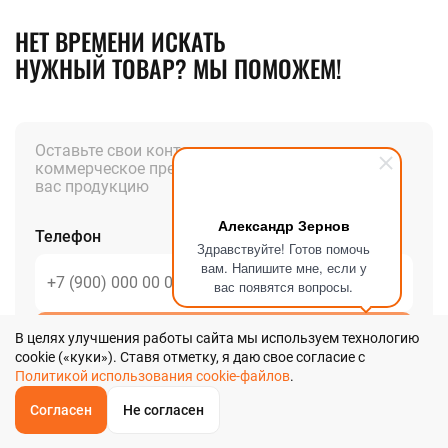
НЕТ ВРЕМЕНИ ИСКАТЬ
НУЖНЫЙ ТОВАР? МЫ ПОМОЖЕМ!
Оставьте свои контакты и мы вышлем вам
коммерческое предложение на интересующую
вас продукцию
Александр Зернов
Телефон
Здравствуйте! Готов помочь
вам. Напишите мне, если у
вас появятся вопросы.
В целях улучшения работы сайта мы используем технологию
Позвоните мне
cookie («куки»). Ставя отметку, я даю свое согласие с
Политикой использования cookie-файлов
.
Я даю
согласие
на обработку своих персональных данных в
соответствии с
Согласен
Не согласен
Политикой обработки персональных данных
в и
ОБРАТНЫЙ
ЗВОНОК
Пользовательским соглашением
.
Главная
Звонок
Корзина
КУПИТЬ В 1 КЛИК
ЗАПРОС ЦЕНЫ
ФИЛЬТР