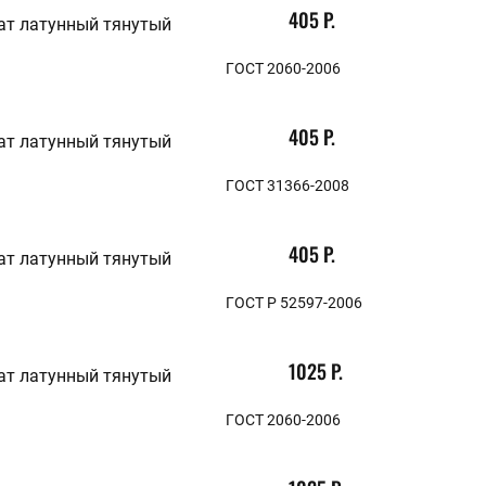
405 Р.
46х46
ат латунный тянутый
48х48
50х50
ГОСТ 2060-2006
55х55
60х60
65х65
405 Р.
70х70
ат латунный тянутый
75х75
80х80
ГОСТ 31366-2008
85х85
90х90
95х95
405 Р.
100х100
ат латунный тянутый
110х110
120х120
ГОСТ Р 52597-2006
130х130
140х140
150х150
1025 Р.
160х160
ат латунный тянутый
170х170
180х180
ГОСТ 2060-2006