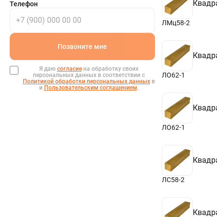
46х46
Квадр
Телефон
48х48
50х50
ЛМц58-2
55х55
60х60
65х65
Позвоните мне
70х70
Квадр
75х75
Я даю
согласие
на обработку своих
80х80
ЛО62-1
персональных данных в соответствии с
85х85
Политикой обработки персональных данных
в
и
Пользовательским соглашением
.
90х90
95х95
100х100
Квадр
110х110
120х120
ЛО62-1
130х130
140х140
150х150
160х160
Квадр
170х170
180х180
ЛС58-2
Квадр