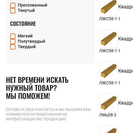
13х13
Прессованный
14х14
Квадр
Тянутый
15х15
16х16
ЛЖС58-1-1
СОСТОЯНИЕ
17х17
18х18
19х19
Мягкий
20х20
Квадр
Полутвердый
21х21
Твердый
22х22
ЛЖС58-1-1
23х23
24х24
25х25
26х26
Квадр
27х27
НЕТ ВРЕМЕНИ ИСКАТЬ
28х28
ЛЖС58-1-1
НУЖНЫЙ ТОВАР?
30х30
32х32
МЫ ПОМОЖЕМ!
35х35
36х36
Квадр
38х38
Оставьте свои контакты и мы вышлем вам
40х40
коммерческое предложение на
ЛМц58-2
41х41
интересующую вас продукцию
42х42
45х45