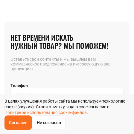
НЕТ ВРЕМЕНИ ИСКАТЬ
НУЖНЫЙ ТОВАР? МЫ ПОМОЖЕМ!
Оставьте свои контакты и мы вышлем вам
коммерческое предложение на интересующую вас
продукцию
Телефон
В целях улучшения работы сайта мы используем технологию
cookie («куки»). Ставя отметку, я даю свое согласие с
Позвоните мне
Политикой использования cookie-файлов
.
Согласен
Не согласен
Я даю
согласие
на обработку своих персональных данных в
ОБРАТНЫЙ
ЗВОНОК
соответствии с
Главная
Звонок
Корзина
КУПИТЬ В 1 КЛИК
ЗАПРОС ЦЕНЫ
ФИЛЬТР
Политикой обработки персональных данных
в и