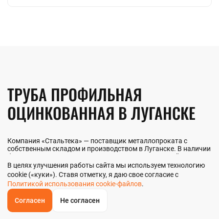
ТРУБА ПРОФИЛЬНАЯ
ОЦИНКОВАННАЯ В ЛУГАНСКЕ
Компания «Стальтека» — поставщик металлопроката с
собственным складом и производством в Луганске. В наличии
более 130 видов металлопроката и 70 наименований
металлоизделий — черный, цветной и нержавеющий прокат
В целях улучшения работы сайта мы используем технологию
любых типоразмеров. Мы реализуем трубу профильную
cookie («куки»). Ставя отметку, я даю свое согласие с
оцинкованную как оптом, так и в розницу прямо со склада из
Политикой использования cookie-файлов
.
наличия или под заказ. Контроль качества на всех этапах — от
входного анализа до отгрузки.
Согласен
Не согласен
ОБРАТНЫЙ
ЗВОНОК
Главная
Звонок
Корзина
КУПИТЬ В 1 КЛИК
ЗАПРОС ЦЕНЫ
ФИЛЬТР