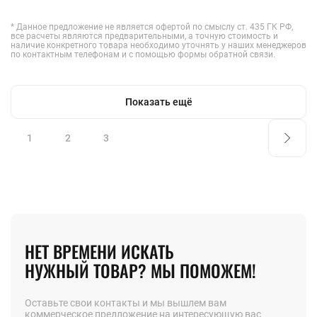
* Данное предложение не является офертой по смыслу ст. 435 ГК РФ,
все расчеты являются предварительными, а точную стоимость и
наличие конкретного товара необходимо уточнять у наших менеджеров
по контактным телефонам и с помощью формы обратной связи.
Показать ещё
1
2
3
НЕТ ВРЕМЕНИ ИСКАТЬ
НУЖНЫЙ ТОВАР? МЫ ПОМОЖЕМ!
Оставьте свои контакты и мы вышлем вам
коммерческое предложение на интересующую вас