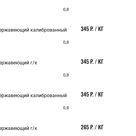
260
280
0,8
300
310
330
345 Р. / КГ
350
нержавеющий калиброванный
380
400
0,8
420
430
450
345 Р. / КГ
нержавеющий г/к
0,8
345 Р. / КГ
нержавеющий калиброванный
0,8
265 Р. / КГ
нержавеющий г/к