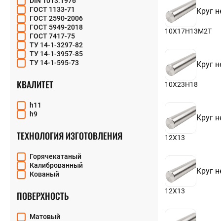
DIN 1013:1976
17
10Х11Н20Т3Р
ГОСТ 1133-71
Круг 
18
10Х11Н23Т3МР
ГОСТ 2590-2006
19
10Х17Н13М2Т
ГОСТ 5949-2018
20
10Х17Н13М2Т
10Х17Н13М3Т
ГОСТ 7417-75
22
10Х23Н18
ТУ 14-1-3297-82
23
12Х13
ТУ 14-1-3957-85
24
12Х15Г9НД
ТУ 14-1-595-73
Круг 
25
12Х17
26
12Х18Н10Т
КВАЛИТЕТ
27
10Х23Н18
12Х18Н10Т-ВД
28
12Х18Н9
29
12Х18Н9Т
h11
30
12Х21Н5Т
h9
Круг 
31
12Х21Н5Т-ВД
32
13Х11Н2В2МФ
ТЕХНОЛОГИЯ ИЗГОТОВЛЕНИЯ
33
12Х13
13Х11Н2В2МФ-Ш
34
14Х17Н2
35
15Х11МФ
Горячекатаный
36
15Х18Н12С4ТЮ
Калиброванный
Круг 
37
15Х25Т
Кованый
38
17Х18Н9
39
12Х13
18Х12ВМБФР
ПОВЕРХНОСТЬ
40
20Х12ВНМФ
41
20Х13
42
Матовый
20Х17Н2