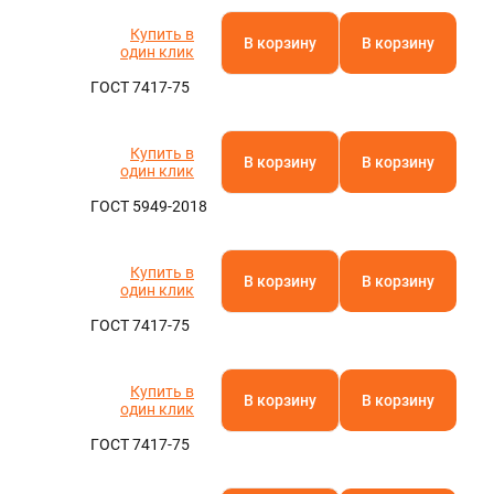
Полистирол
Полиамид
Паронит
Фторопласт
Кевлар
Текстолит
АБС-пластик
Капролон
Эбонит
Стеклотекстолит
Бакелит
Резинотехнические изделия
Полиацеталь
Гетинакс
Арамид
Винипласт
Электрокартон
Полиэфирэфиркетон
Миканит
Слюдопласт
Арфлон
Вибродемпфирующая эластомерная пластина
Пленочные электроизоляционные материалы
Полиэтилентерефталат (ПЭТ)
Асбест
U
Полипропилен
Купить в
В корзину
В корзину
один клик
Полиэтилен
Оргстекло
ГОСТ 7417-75
Полиуретан
Ещё
Купить в
В корзину
В корзину
ТУРА
один клик
ГОСТ 5949-2018
Купить в
В корзину
В корзину
один клик
ГОСТ 7417-75
Купить в
В корзину
В корзину
один клик
ГОСТ 7417-75