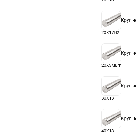
Круг 
20Х17Н2
Круг 
20Х3МВФ
Круг 
30Х13
Круг 
40Х13