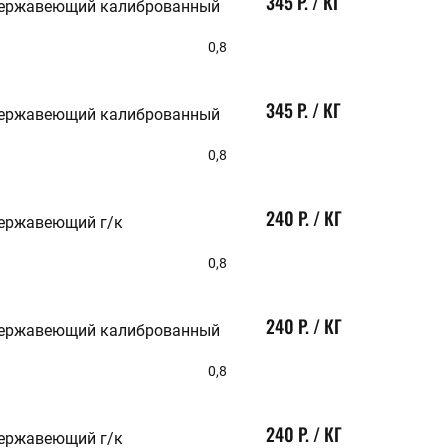
345 Р. / КГ
нержавеющий калиброванный
82
85
0,8
87
88
90
345 Р. / КГ
92
нержавеющий калиброванный
95
97
0,8
100
110
115
240 Р. / КГ
120
нержавеющий г/к
125
130
0,8
140
150
160
240 Р. / КГ
170
нержавеющий калиброванный
180
200
0,8
210
220
230
240 Р. / КГ
250
нержавеющий г/к