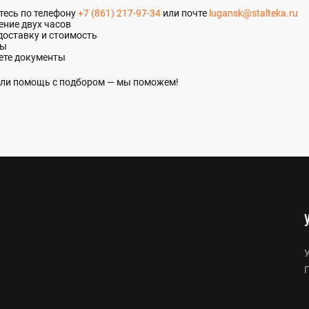
итесь по телефону
+7 (861) 217-97-34
или почте
lugansk@stalteka.ru
ение двух часов
доставку и стоимость
ты
ете документы
 или помощь с подбором — мы поможем!
У