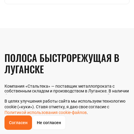
ПОЛОСА БЫСТРОРЕЖУЩАЯ В
ЛУГАНСКЕ
Компания «Стальтека» — поставщик металлопроката с
собственным складом и производством в Луганске. В наличии
более 130 видов металлопроката и 70 наименований
металлоизделий — черный, цветной и нержавеющий прокат
В целях улучшения работы сайта мы используем технологию
любых типоразмеров. Мы реализуем полосу быстрорежущую
cookie («куки»). Ставя отметку, я даю свое согласие с
как оптом, так и в розницу прямо со склада из наличия или
Политикой использования cookie-файлов
.
под заказ. Контроль качества на всех этапах — от входного
анализа до отгрузки.
Согласен
Не согласен
ОБРАТНЫЙ
ЗВОНОК
Главная
Звонок
Корзина
КУПИТЬ В 1 КЛИК
ЗАПРОС ЦЕНЫ
ФИЛЬТР