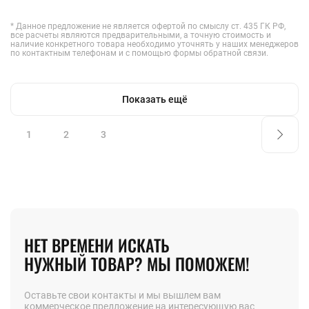
* Данное предложение не является офертой по смыслу ст. 435 ГК РФ,
все расчеты являются предварительными, а точную стоимость и
наличие конкретного товара необходимо уточнять у наших менеджеров
по контактным телефонам и с помощью формы обратной связи.
Показать ещё
1
2
3
НЕТ ВРЕМЕНИ ИСКАТЬ
НУЖНЫЙ ТОВАР? МЫ ПОМОЖЕМ!
Оставьте свои контакты и мы вышлем вам
коммерческое предложение на интересующую вас