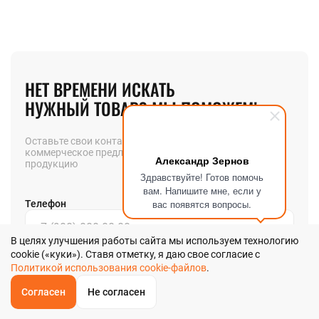
НЕТ ВРЕМЕНИ ИСКАТЬ
НУЖНЫЙ ТОВАР? МЫ ПОМОЖЕМ!
Оставьте свои контакты и мы вышлем вам
коммерческое предложение на интересующую вас
Александр Зернов
продукцию
Здравствуйте! Готов помочь
вам. Напишите мне, если у
вас появятся вопросы.
Телефон
В целях улучшения работы сайта мы используем технологию
cookie («куки»). Ставя отметку, я даю свое согласие с
Позвоните мне
Политикой использования cookie-файлов
.
Согласен
Не согласен
Я даю
согласие
на обработку своих персональных данных в
ОБРАТНЫЙ
ЗВОНОК
соответствии с
Главная
Звонок
Корзина
КУПИТЬ В 1 КЛИК
ЗАПРОС ЦЕНЫ
ФИЛЬТР
Политикой обработки персональных данных
в и