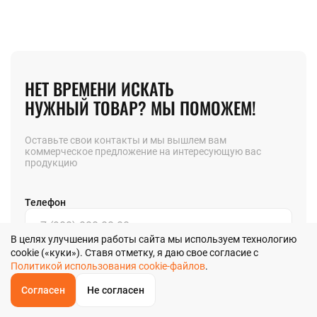
НЕТ ВРЕМЕНИ ИСКАТЬ
НУЖНЫЙ ТОВАР? МЫ ПОМОЖЕМ!
Оставьте свои контакты и мы вышлем вам
коммерческое предложение на интересующую вас
продукцию
Телефон
В целях улучшения работы сайта мы используем технологию
cookie («куки»). Ставя отметку, я даю свое согласие с
Позвоните мне
Политикой использования cookie-файлов
.
Согласен
Не согласен
Я даю
согласие
на обработку своих персональных данных в
ОБРАТНЫЙ
ЗВОНОК
соответствии с
Главная
Звонок
Корзина
КУПИТЬ В 1 КЛИК
ЗАПРОС ЦЕНЫ
ФИЛЬТР
Политикой обработки персональных данных
в и