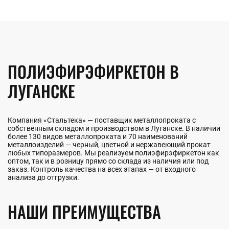
быстрорежущая
ванадиевый
Полоса стальная
Шестигранник
Полоса цинковая
стальной
Шина медная
Шестигранник
Полоса
латунный
инструментальная
Шестигранник
инструментальный
Ещё
ПОЛИЭФИРЭФИРКЕТОН В
ЛЕНТА
Ещё
ЛУГАНСКЕ
Лента нихромовая
Магниевая лента
Мельхиоровая лента
Танталовая лента
Фехралевая лента
Лента биметаллическая
Лента электротехническая
Лента бронзовая
Лента инструментальная
Лента алюминиевая
Лента медная
Лента конструкционная
Нержавеющая лента
Лента латунная
Лента титановая
Лента вольфрамовая
Лента оловянная
Лента жаропрочная
Штрипс нержавеющий
Лента никелевая
Лента
перфорированная
Компания «Стальтека» — поставщик металлопроката с
Лента стальная
собственным складом и производством в Луганске. В наличии
Монель лента
более 130 видов металлопроката и 70 наименований
Циркониевая
металлоизделий — черный, цветной и нержавеющий прокат
лента
любых типоразмеров. Мы реализуем полиэфирэфиркетон как
оптом, так и в розницу прямо со склада из наличия или под
Ещё
заказ. Контроль качества на всех этапах — от входного
анализа до отгрузки.
НАШИ ПРЕИМУЩЕСТВА