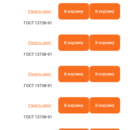
Полистирол
Полиамид
Паронит
Фторопласт
Кевлар
Текстолит
АБС-пластик
Капролон
Эбонит
Стеклотекстолит
Бакелит
Резинотехнические изделия
Полиацеталь
Гетинакс
Арамид
Винипласт
Электрокартон
Полиэфирэфиркетон
Миканит
Слюдопласт
Арфлон
Вибродемпфирующая эластомерная пластина
Пленочные электроизоляционные материалы
Полиэтилентерефталат (ПЭТ)
Асбест
U
Полипропилен
Узнать цену
В корзину
В корзину
Полиэтилен
Оргстекло
ГОСТ 13738-91
Полиуретан
Ещё
Узнать цену
В корзину
В корзину
ТУРА
ГОСТ 13738-91
Узнать цену
В корзину
В корзину
ГОСТ 13738-91
Узнать цену
В корзину
В корзину
ГОСТ 13738-91