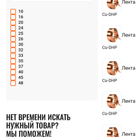
1,5
Лента
1,6
10
1,66
Cu-DHP
16
1,7
20
1,75
24
1,8
25
1,85
Лента
26
1,9
30
2
Cu-DHP
32
2,1
33
2,3
35
2,4
37
2,45
Лента
40
2,5
45
2,6
Cu-DHP
48
2,7
50
2,8
52
2,9
55
3
Лента
56
3,1
57
3,2
Cu-DHP
НЕТ ВРЕМЕНИ ИСКАТЬ
60
3,4
65
НУЖНЫЙ ТОВАР?
3,5
66
3,6
МЫ ПОМОЖЕМ!
75
3,8
Лента