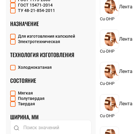
0,5
ГОСТ 15471-2014
0,52
Лента
ТУ 48-21-854-2011
0,6
0,66
Cu-DHP
НАЗНАЧЕНИЕ
0,75
0,8
0,9
Для изготовления капсюлей
1
Лента
Электротехническая
1,02
1,05
Cu-DHP
ТЕХНОЛОГИЯ ИЗГОТОВЛЕНИЯ
1,09
1,12
1,13
Холоднокатаная
1,15
Лента
1,16
СОСТОЯНИЕ
1,17
Cu-DHP
1,18
1,2
Мягкая
1,21
Полутвердая
1,25
Лента
Твердая
1,3
1,35
ШИРИНА, ММ
Cu-DHP
1,4
1,45
1,48