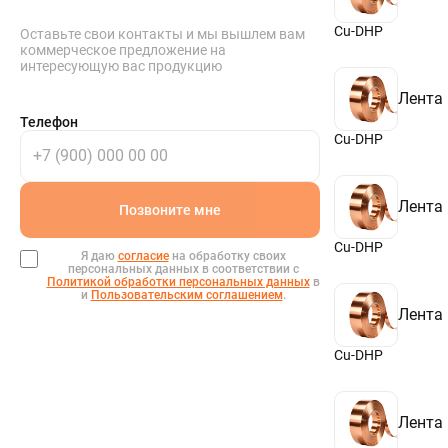
80
3,9
85
4
Cu-DHP
Оставьте свои контакты и мы вышлем вам
90
4,5
коммерческое предложение на
95
5
интересующую вас продукцию
97
6
100
Лента
110
Телефон
114
Cu-DHP
125
130
140
145
Лента
Позвоните мне
160
180
Cu-DHP
190
Я даю
согласие
на обработку своих
персональных данных в соответствии с
200
Политикой обработки персональных данных
в
220
и
Пользовательским соглашением
.
300
Лента
500
600
Cu-DHP
800
900
Лента