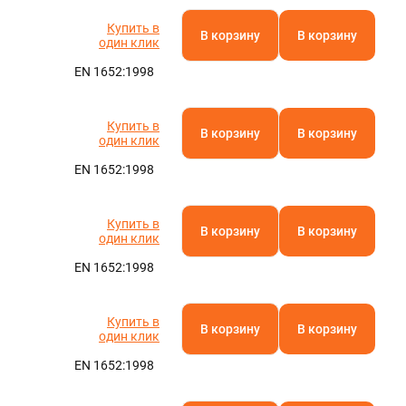
Полистирол
Полиамид
Паронит
Фторопласт
Кевлар
Текстолит
АБС-пластик
Капролон
Эбонит
Стеклотекстолит
Бакелит
Резинотехнические изделия
Полиацеталь
Гетинакс
Арамид
Винипласт
Электрокартон
Полиэфирэфиркетон
Миканит
Слюдопласт
Арфлон
Вибродемпфирующая эластомерная пластина
Пленочные электроизоляционные материалы
Полиэтилентерефталат (ПЭТ)
Асбест
U
Полипропилен
Купить в
В корзину
В корзину
один клик
Полиэтилен
Оргстекло
EN 1652:1998
Полиуретан
Ещё
Купить в
В корзину
В корзину
ТУРА
один клик
EN 1652:1998
Купить в
В корзину
В корзину
один клик
EN 1652:1998
Купить в
В корзину
В корзину
один клик
EN 1652:1998