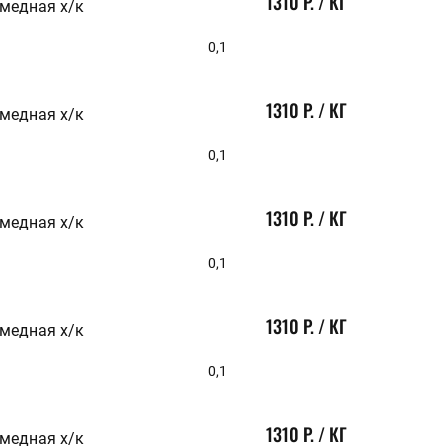
1310 Р. / КГ
 медная х/к
80
3,9
85
4
0,1
90
4,5
95
5
97
6
100
1310 Р. / КГ
 медная х/к
110
114
0,1
125
130
140
145
1310 Р. / КГ
 медная х/к
160
180
0,1
190
200
220
300
1310 Р. / КГ
 медная х/к
500
600
0,1
800
900
1310 Р. / КГ
 медная х/к