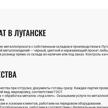
Т В ЛУГАНСКЕ
к металлопроката с собственным складом и производством в Луган
ий металлоизделий — черный, цветной и нержавеющий прокат люб
в розницу прямо со склада из наличия или под заказ. Контроль кач
СТВА
ства при отгрузке, документы готовы сразу. Каждая партия прове
й вид, маркировку, соответствие ГОСТ.
+ обработка металла «под ключ». Оказываем услуги по металлообр
ка.
жам и эскизам клиентов, работаем на передовом оборудовании.
Гособоронзаказа, работаем в соответствии с Федеральным закон