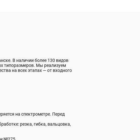
ске. В наличии более 130 видов
ых типоразмеров. Мы реализуем
ества на всех этапах — от входного
ряется на спектрометре. Перед
аботке: резка, гибка, вальцовка,
ом №275.