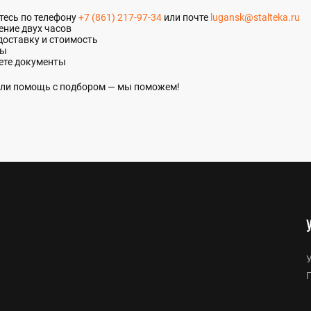
итесь по телефону
+7 (861) 217-97-34
или почте
lugansk@stalteka.ru
ение двух часов
доставку и стоимость
ты
ете документы
 или помощь с подбором — мы поможем!
У