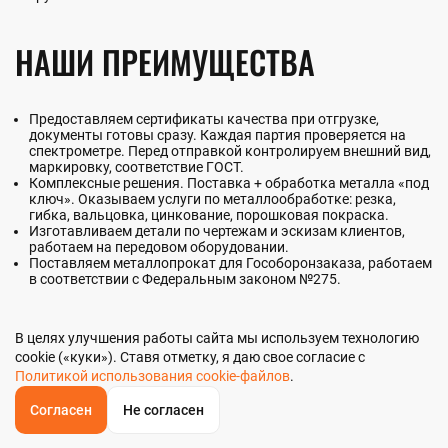
НАШИ ПРЕИМУЩЕСТВА
Предоставляем сертификаты качества при отгрузке,
документы готовы сразу. Каждая партия проверяется на
спектрометре. Перед отправкой контролируем внешний вид,
маркировку, соответствие ГОСТ.
Комплексные решения. Поставка + обработка металла «под
ключ». Оказываем услуги по металлообработке: резка,
гибка, вальцовка, цинкование, порошковая покраска.
Изготавливаем детали по чертежам и эскизам клиентов,
работаем на передовом оборудовании.
Поставляем металлопрокат для Гособоронзаказа, работаем
в соответствии с Федеральным законом №275.
ДОСТАВКА
В целях улучшения работы сайта мы используем технологию
cookie («куки»). Ставя отметку, я даю свое согласие с
Политикой использования cookie-файлов
.
Организуем доставку в Луганске и по РФ. Средние сроки — от 2
Согласен
Не согласен
ОБРАТНЫЙ
ЗВОНОК
до 7 дней. Собственный автопарк и партнерство с
Главная
Звонок
Корзина
логистическими компаниями: Деловые Линии, РЖД, ТК «КИТ»
КУПИТЬ В 1 КЛИК
ЗАПРОС ЦЕНЫ
ФИЛЬТР