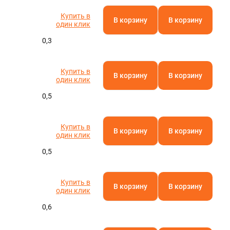
Полистирол
Полиамид
Паронит
Фторопласт
Кевлар
Текстолит
АБС-пластик
Капролон
Эбонит
Стеклотекстолит
Бакелит
Резинотехнические изделия
Полиацеталь
Гетинакс
Арамид
Винипласт
Электрокартон
Полиэфирэфиркетон
Миканит
Слюдопласт
Арфлон
Вибродемпфирующая эластомерная пластина
Пленочные электроизоляционные материалы
Полиэтилентерефталат (ПЭТ)
Асбест
U
Полипропилен
Купить в
В корзину
В корзину
один клик
Полиэтилен
Оргстекло
0,3
Полиуретан
Ещё
Купить в
В корзину
В корзину
ТУРА
один клик
0,5
Купить в
В корзину
В корзину
один клик
0,5
Купить в
В корзину
В корзину
один клик
0,6