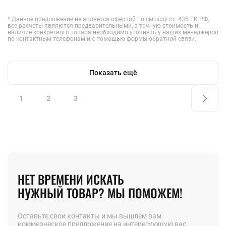
* Данное предложение не является офертой по смыслу ст. 435 ГК РФ,
все расчеты являются предварительными, а точную стоимость и
наличие конкретного товара необходимо уточнять у наших менеджеров
по контактным телефонам и с помощью формы обратной связи.
Показать ещё
1
2
3
НЕТ ВРЕМЕНИ ИСКАТЬ
НУЖНЫЙ ТОВАР? МЫ ПОМОЖЕМ!
Оставьте свои контакты и мы вышлем вам
коммерческое предложение на интересующую вас