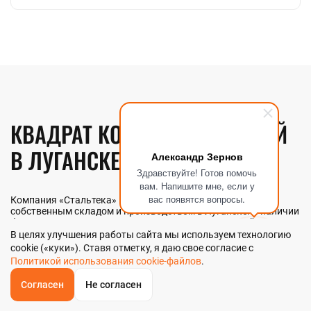
КВАДРАТ КОНСТРУКЦИОННЫЙ
В ЛУГАНСКЕ
Александр Зернов
Здравствуйте! Готов помочь
вам. Напишите мне, если у
вас появятся вопросы.
Компания «Стальтека» — поставщик металлопроката с
собственным складом и производством в Луганске. В наличии
более 130 видов металлопроката и 70 наименований
металлоизделий — черный, цветной и нержавеющий прокат
В целях улучшения работы сайта мы используем технологию
любых типоразмеров. Мы реализуем квадрат
cookie («куки»). Ставя отметку, я даю свое согласие с
конструкционный как оптом, так и в розницу прямо со склада
Политикой использования cookie-файлов
.
из наличия или под заказ. Контроль качества на всех этапах —
от входного анализа до отгрузки.
Согласен
Не согласен
ОБРАТНЫЙ
ЗВОНОК
Главная
Звонок
Корзина
КУПИТЬ В 1 КЛИК
ЗАПРОС ЦЕНЫ
ФИЛЬТР